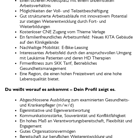
Einen sicheren Arbeitsplatz mit einem unbefristeten
Arbeitsverhältnis
Möglichkeiten der Voll- und Teilzeitbeschäftigung
Gut strukturierte Arbeitsabläufe mit innovativem Potential
zur stetigen Weiterentwicklung durch Fort- und
Weiterbildungen
Kostenloser CNE Zugang vom Thieme Verlage
Ein familienfreundliches Arbeitsumfeld: Neues KITA Gebäude
auf den Klinikgelände
Nachhaltige Mobilität: E-Bike-Leasing
Interessantes Arbeitsfeld durch den anspruchsvollen Umgang
mit Leukämie Patienten und deren HD Therapien
Firmenfitness zum SKK Tarif, Betriebliches
Gesundheitsmanagement
Eine Region, die einen hohen Freizeitwert und eine hohe
Lebensqualität bietet.
Du weißt worauf es ankommt – Dein Profil zeigt es.
Abgeschlossene Ausbildung zum examinierten Gesundheits-
und Krankenpfleger (m/w/d)
Eigeninitiative und Eigenverantwortung
Kommunikationsstärke, Souveränität und Konfliktfähigkeit
Ein hohes Maß an Verantwortungsbereitschaft, Flexibiltät und
Engagement
Gutes Organisationsvermögen
Bereitschaft zur beruflichen Weiterentwicklung und