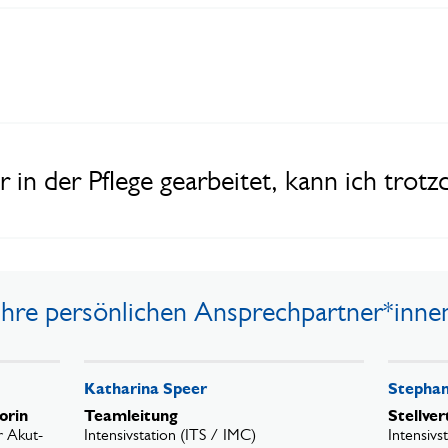
r in der Pflege gearbeitet, kann ich trot
Ihre persönlichen Ansprechpartner*inne
Katharina Speer
Stephan
orin
Teamleitung
Stellve
ür Akut-
Intensivstation (ITS / IMC)
Intensivs