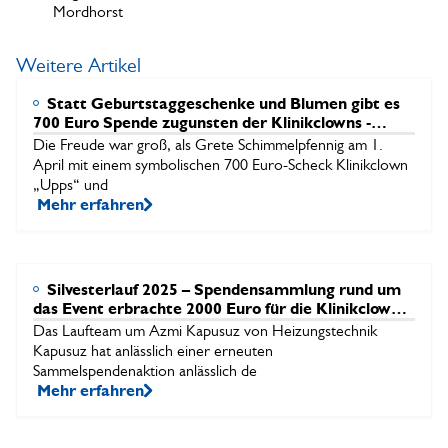
Mordhorst
Weitere Artikel
Statt Geburtstaggeschenke und Blumen gibt es
700 Euro Spende zugunsten der Klinikclowns -
Herzlichen Dank der Jubilarin!
Die Freude war groß, als Grete Schimmelpfennig am 1.
April mit einem symbolischen 700 Euro-Scheck Klinikclown
„Upps“ und
Mehr erfahren
Silvesterlauf 2025 – Spendensammlung rund um
das Event erbrachte 2000 Euro für die Klinikclowns
– herzlichen Dank für diese tolle Aktion!
Das Laufteam um Azmi Kapusuz von Heizungstechnik
Kapusuz hat anlässlich einer erneuten
Sammelspendenaktion anlässlich de
Mehr erfahren