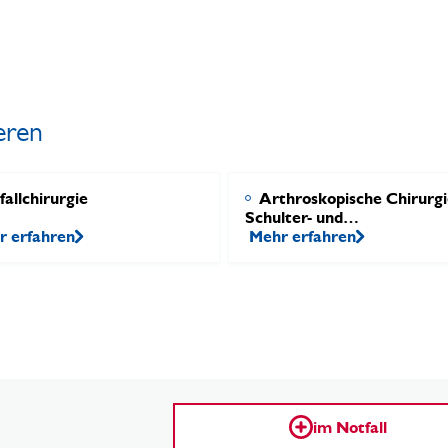
eren
allchirurgie
Arthroskopische Chirurgi
Schulter- und
r erfahren
Sporttraumatologie
Mehr erfahren
im Notfall