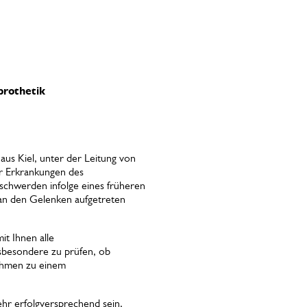
prothetik
us Kiel, unter der Leitung von
ür Erkrankungen des
schwerden infolge eines früheren
 an den Gelenken aufgetreten
it Ihnen alle
sbesondere zu prüfen, ob
ahmen zu einem
hr erfolgversprechend sein,