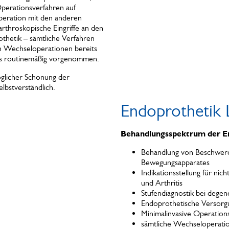
perationsverfahren auf
peration mit den anderen
rthroskopische Eingriffe an den
thetik – sämtliche Verfahren
h Wechseloperationen bereits
ns routinemäßig vorgenommen.
glicher Schonung der
lbstverständlich.
Endoprothetik 
Behandlungsspektrum der E
Behandlung von Beschwer
Bewegungsapparates
Indikationsstellung für ni
und Arthritis
Stufendiagnostik bei dege
Endoprothetische Versorg
Minimalinvasive Operation
sämtliche Wechseloperatio