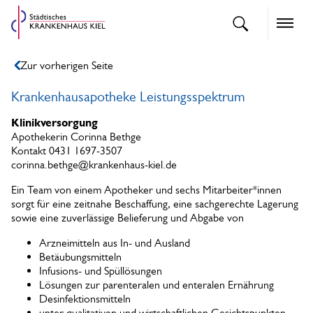
openText
Naviga
Zur vorherigen Seite
Krankenhausapotheke Leistungsspektrum
Klinikversorgung
Apothekerin Corinna Bethge
Kontakt 0431 1697-3507
corinna.bethge@krankenhaus-kiel.de
Ein Team von einem Apotheker und sechs Mitarbeiter*innen
sorgt für eine zeitnahe Beschaffung, eine sachgerechte Lagerung
sowie eine zuverlässige Belieferung und Abgabe von
Arzneimitteln aus In- und Ausland
Betäubungsmitteln
Infusions- und Spüllösungen
Lösungen zur parenteralen und enteralen Ernährung
Desinfektionsmitteln
unter qualitativen und wirtschaftlichen Gesichtspunkten