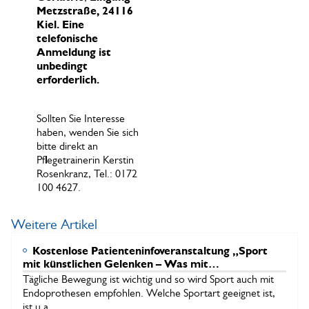
Metzstraße, 24116
Kiel.
Eine
telefonische
Anmeldung ist
unbedingt
erforderlich.
Sollten Sie Interesse
haben, wenden Sie sich
bitte direkt an
Pflegetrainerin Kerstin
Rosenkranz, Tel.: 0172
100 4627.
Weitere Artikel
Kostenlose Patienteninfoveranstaltung „Sport
mit künstlichen Gelenken – Was mit
Endoprothesen heute alles möglich ist“ am 28. Juli
Tägliche Bewegung ist wichtig und so wird Sport auch mit
2026
Endoprothesen empfohlen. Welche Sportart geeignet ist,
ist u.a.