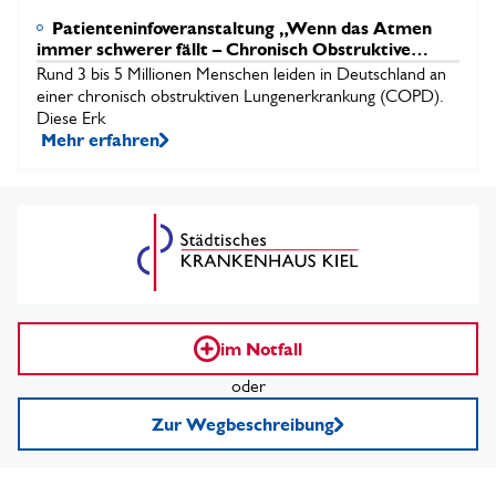
Patienteninfoveranstaltung „Wenn das Atmen
immer schwerer fällt – Chronisch Obstruktive
Lungenerkrankung (COPD) - im Alltag mit der
Rund 3 bis 5 Millionen Menschen leiden in Deutschland an
Erkrankung leben“ am 30. Juni 2026
einer chronisch obstruktiven Lungenerkrankung (COPD).
Diese Erk
Mehr erfahren
im Notfall
oder
Zur Wegbeschreibung